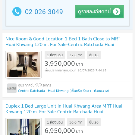
Nice Room & Good Location 1 Bed 1 Bath Close to MRT
Huai Khwang 120 m. For Sale-Centric Ratchada Huai
Khwang
UPDATE !
2
m
1 ห้องนอน
32.0
ชั้น
10
3,950,000
บาท
16/07/2026 7:44:19
Centric Ratchada - Huai Khwang (เซ็นทริค รัชดา - ห้วยขวาง)
Duplex 1 Bed Large Unit in Huai Khwang Area MRT Huai
Khwang 120 m. For Sale-Centric Ratchada Huai
Khwang
UPDATE !
2
m
1 ห้องนอน
50.0
ชั้น
20
6,950,000
บาท