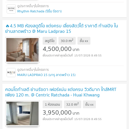
Rhythm Ratchada (ริธึ่ม รัชดา)
🔥4.5 MB ห้องสตูดิโอ แต่งครบ เลี้ยงสัตว์ได้ ราคาดี ทำเลปัง ใน
ย่านลาดพร้าว @ Maru Ladprao 15
2
m
สตูดิโอ
30.0
ชั้น
xx
4,500,000
บาท
15/07/2026 8:49:55
MARU LADPRAO 15 (มารุ ลาดพร้าว 15)
คอนโดทำเลดี ย่านรัชดา เฟอร์แน่น แต่งครบ วิวดีมาก ใกล้MRT
เพียง 120 m. @ Centric Ratchada - Huai Khwang
2
m
1 ห้องนอน
32.0
ชั้น
xx
3,950,000
บาท
15/07/2026 8:49:55