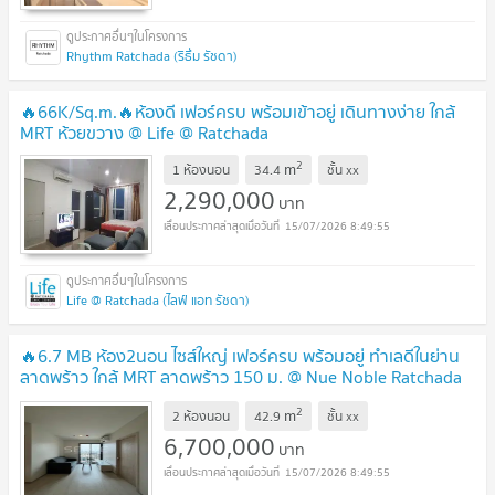
Rhythm Ratchada (ริธึ่ม รัชดา)
🔥66K/Sq.m.🔥ห้องดี เฟอร์ครบ พร้อมเข้าอยู่ เดินทางง่าย ใกล้
MRT ห้วยขวาง @ Life @ Ratchada
2
m
1 ห้องนอน
34.4
ชั้น
xx
2,290,000
บาท
15/07/2026 8:49:55
Life @ Ratchada (ไลฟ์ แอท รัชดา)
🔥6.7 MB ห้อง2นอน ไซส์ใหญ่ เฟอร์ครบ พร้อมอยู่ ทำเลดีในย่าน
ลาดพร้าว ใกล้ MRT ลาดพร้าว 150 ม. @ Nue Noble Ratchada
Lat Phrao
2
m
2 ห้องนอน
42.9
ชั้น
xx
6,700,000
บาท
15/07/2026 8:49:55