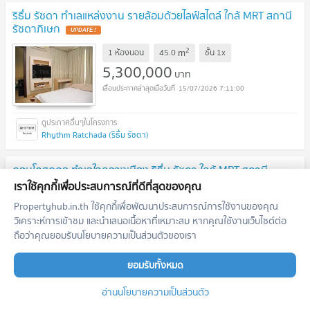
ริธึ่ม รัชดา ทำเลแหล่งงาน รายล้อมด้วยไลฟ์สไตล์ ใกล้ MRT สถานี
รัชดาภิเษก
UPDATE !
2
m
1 ห้องนอน
45.0
ชั้น
1x
5,300,000
บาท
15/07/2026 7:11:00
Rhythm Ratchada (ริธึ่ม รัชดา)
คอนโดสุดคูล ทำเลใจกลางเมือง ริธึ่ม รัชดา ใกล้ MRT สถานี
รัชดาภิเษก
เราใช้คุกกี้เพื่อประสบการณ์ที่ดีที่สุดของคุณ
UPDATE !
2
Propertyhub.in.th ใช้คุกกี้เพื่อพัฒนาประสบการณ์การใช้งานของคุณ
m
1 ห้องนอน
45.0
ชั้น
1x
วิเคราะห์การเข้าชม และนำเสนอเนื้อหาที่เหมาะสม หากคุณใช้งานเว็บไซต์ต่อ
5,830,000
บาท
ถือว่าคุณยอมรับนโยบายความเป็นส่วนตัวของเรา
15/07/2026 7:11:00
ยอมรับทั้งหมด
Rhythm Ratchada (ริธึ่ม รัชดา)
อ่านนโยบายความเป็นส่วนตัว