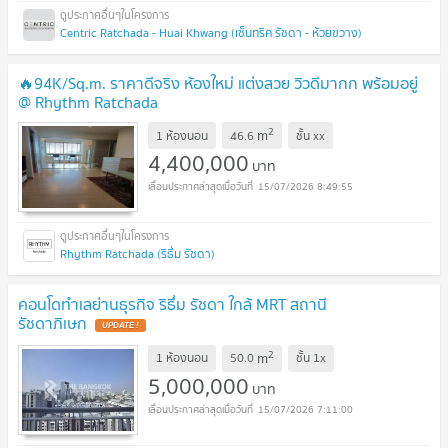
Centric Ratchada - Huai Khwang (เซ็นทริค รัชดา - ห้วยขวาง)
🔥94K/Sq.m. ราคาดีจริง ห้องใหม่ แต่งสวย วิวดีมากก พร้อมอยู่
@ Rhythm Ratchada
2
m
1 ห้องนอน
46.6
ชั้น
xx
4,400,000
บาท
15/07/2026 8:49:55
Rhythm Ratchada (ริธึ่ม รัชดา)
คอนโดทำเลย่านธุรกิจ ริธึ่ม รัชดา ใกล้ MRT สถานี
รัชดาภิเษก
UPDATE !
2
m
1 ห้องนอน
50.0
ชั้น
1x
5,000,000
บาท
15/07/2026 7:11:00